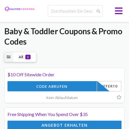
Baby & Toddler
Coupons & Promo
Codes
All
2
$10 Off Sitewide Order
OFFER10
CODE ABRUFEN
Kein Ablaufdatum
Free Shipping When You Spend Over $35
ANGEBOT ERHALTEN