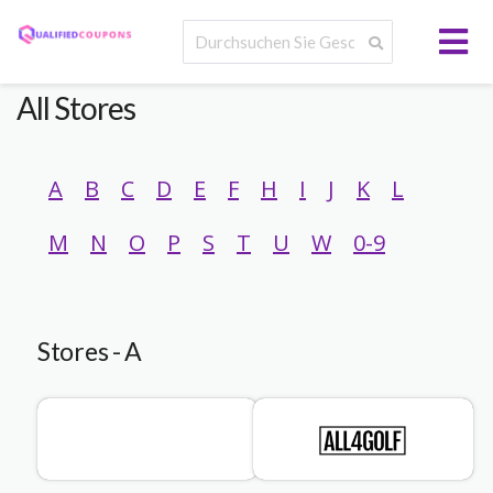
All Stores
A
B
C
D
E
F
H
I
J
K
L
M
N
O
P
S
T
U
W
0-9
Stores - A