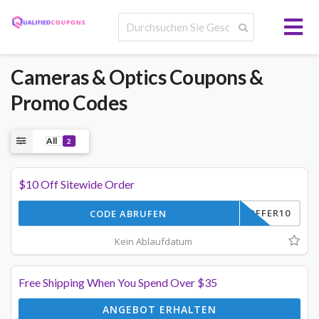
Cameras & Optics
Coupons &
Promo Codes
All
2
$10 Off Sitewide Order
OFFER10
CODE ABRUFEN
Kein Ablaufdatum
Free Shipping When You Spend Over $35
ANGEBOT ERHALTEN