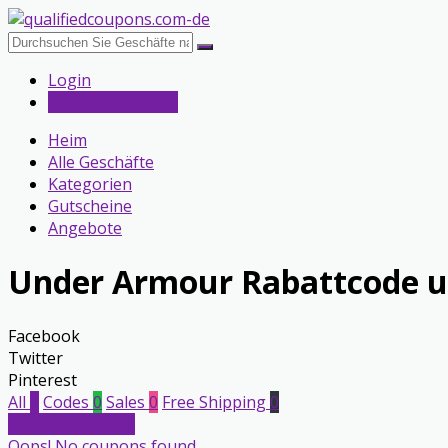
Login
Submit a Coupon
Heim
Alle Geschäfte
Kategorien
Gutscheine
Angebote
Under Armour
Rabattcode u
Facebook
Twitter
Pinterest
All
0
Codes
0
Sales
0
Free Shipping
0
Submit a coupon
Oops! No coupons found