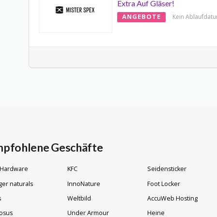
Extra Auf Gläser!
ANGEBOTE
Kein Ablaufdat
pfohlene Geschäfte
 Hardware
KFC
Seidensticker
ger naturals
InnoNature
Foot Locker
s
Weltbild
AccuWeb Hosting
osus
Under Armour
Heine