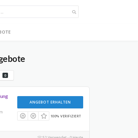
BOTE
gebote
g
0
lung
ANGEBOT ERHALTEN
um
100% VERIFIZIERT
52 Verwendet - 0 Heute