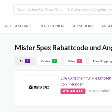
ALLE GESCHÄFTE
KATEGORIEN
GUTSCHEINE
ANGE
Mister Spex
Rabattcode und An
All
Codes
Sales
Free Shippin
6
0
6
10€ Gutschein für die Empfeh
von Freunden
ANGEBOTE
Kein Ablaufdat