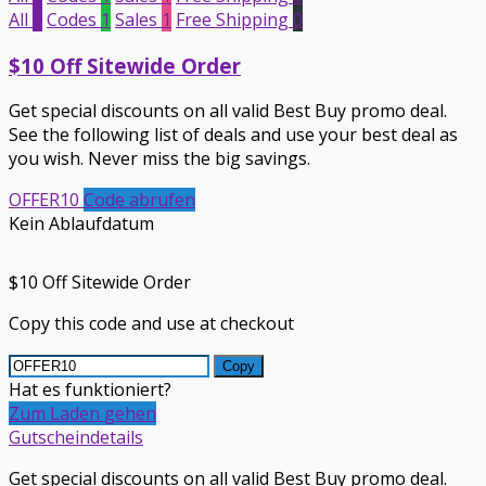
All
2
Codes
1
Sales
1
Free Shipping
0
$10 Off Sitewide Order
Get special discounts on all valid Best Buy promo deal.
See the following list of deals and use your best deal as
you wish. Never miss the big savings.
OFFER10
Code abrufen
Kein Ablaufdatum
$10 Off Sitewide Order
Copy this code and use at checkout
Copy
Hat es funktioniert?
Zum Laden gehen
Gutscheindetails
Get special discounts on all valid Best Buy promo deal.