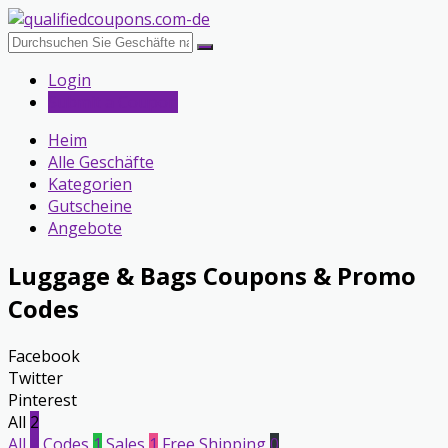
Login
Submit a Coupon
Heim
Alle Geschäfte
Kategorien
Gutscheine
Angebote
Luggage & Bags
Coupons & Promo
Codes
Facebook
Twitter
Pinterest
All
2
All
2
Codes
1
Sales
1
Free Shipping
0