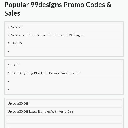
Popular 99designs Promo Codes &
Sales
25% Save
DISCOUNT
DESCRIPTION
COUPON
EXPIRES
25% Save on Your Service Purchase at 99designs
CJSAVE25
–
$30 Off
$30 Off Anything Plus Free Power Pack Upgrade
–
–
Up to $50 Off
Up to $50 Off Logo Bundles With Valid Deal
–
–