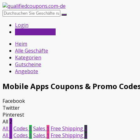
Login
Submit a Coupon
Heim
Alle Geschäfte
Kategorien
Gutscheine
Angebote
Mobile Apps
Coupons & Promo Code
Facebook
Twitter
Pinterest
All
2
All
2
Codes
1
Sales
1
Free Shipping
0
All
2
Codes
1
Sales
1
Free Shipping
0